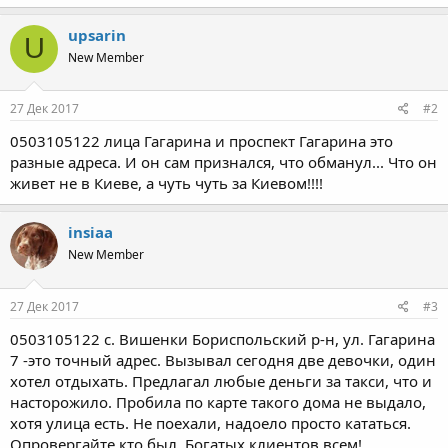
upsarin
U
New Member
27 Дек 2017
#2
0503105122 лица Гагарина и проспект Гагарина это
разные адреса. И он сам признался, что обманул... Что он
живет не в Киеве, а чуть чуть за Киевом!!!!
insiaa
New Member
27 Дек 2017
#3
0503105122 с. Вишенки Бориспольский р-н, ул. Гагарина
7 -это точный адрес. Вызывал сегодня две девочки, один
хотел отдыхать. Предлагал любые деньги за такси, что и
насторожило. Пробила по карте такого дома не выдало,
хотя улица есть. Не поехали, надоело просто кататься.
Опровергайте кто был. Богатых клиентов всем!