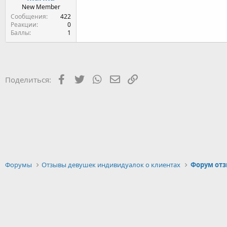
New Member
Сообщения
422
Реакции
0
Баллы
1
Facebook
Twitter
WhatsApp
Электронная почта
Ссылка
Поделиться:
Форумы
Отзывы девушек индивидуалок о клиентах
Форум отз