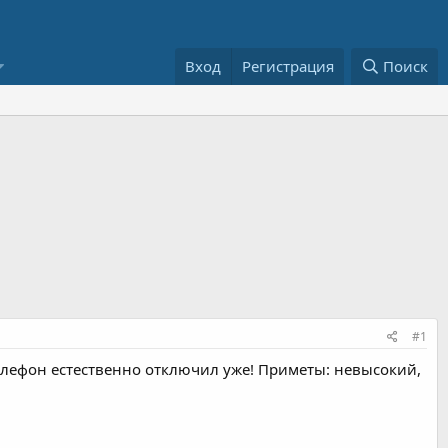
Вход
Регистрация
Поиск
#1
елефон естественно отключил уже! Приметы: невысокий,