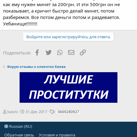
как ему нужен минет за 200грн. И эти 500грн он не
показывает, а кричит быстро делай минет, потом
разберемся. Все потом деньги потом и раздевается.
Уебанище!!!!!!!!!
Войдите или зарегистрируйтесь для ответа.
Facebook
Twitter
WhatsApp
Электронная почта
Ссылка
Поделиться:
Форум отзывы о клиентах Киева
А
Д
Т
kasini
31 Дек 2017
0669280927
в
а
е
т
т
г
Russian (RU)
о
а
и
р
н
Обратная связь
Условия и правила