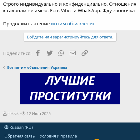
Строго индивидуально и конфиденциально. Отношения
к салонам не имею. Есть Viber и WhatsApp. Жду звоночка
Продолжить чтение
интим объявление
Войдите или зарегистрируйтесь для ответа.
Facebook
Twitter
WhatsApp
Электронная почта
Ссылка
Поделиться:
Все интим объявления Украины
А
Д
seksik
12 Июн 2025
в
а
т
т
Russian (RU)
о
а
р
н
Обратная связь
Условия и правила