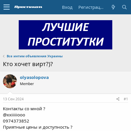
Вход
Регистрация
Все интим объявления Украины
Кто хочет вирт?)?
olyasolopova
Member
13 Сен 2024
#1
Контакты со мной ?
@xxiiiiiooo
0974373852
Приятные цены и доступность ?