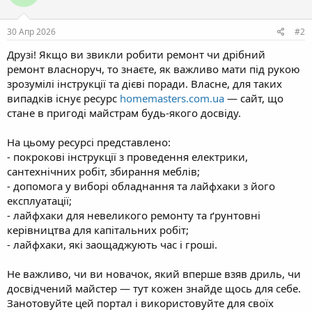
30 Апр 2026
#2
Друзі! Якщо ви звикли робити ремонт чи дрібний
ремонт власноруч, то знаєте, як важливо мати під рукою
зрозумілі інструкції та дієві поради. Власне, для таких
випадків існує ресурс
homemasters.com.ua
— сайт, що
стане в пригоді майстрам будь-якого досвіду.
На цьому ресурсі представлено:
- покрокові інструкції з проведення електрики,
сантехнічних робіт, збирання меблів;
- допомога у виборі обладнання та лайфхаки з його
експлуатації;
- лайфхаки для невеликого ремонту та ґрунтовні
керівництва для капітальних робіт;
- лайфхаки, які заощаджують час і гроші.
Не важливо, чи ви новачок, який вперше взяв дриль, чи
досвідчений майстер — тут кожен знайде щось для себе.
Занотовуйте цей портал і використовуйте для своїх