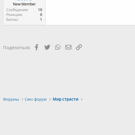
New Member
Сообщения
19
Реакции
0
Баллы
1
Facebook
Twitter
WhatsApp
Электронная почта
Ссылка
Поделиться:
Форумы
Секс форум
Мир страсти