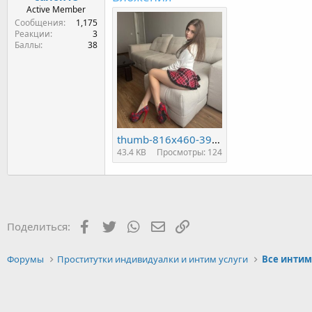
Active Member
Сообщения
1,175
Реакции
3
Баллы
38
thumb-816x460-39d1a3b4cdde2bae54f7771212f200cc.jpg
43.4 KB
Просмотры: 124
Facebook
Twitter
WhatsApp
Электронная почта
Ссылка
Поделиться:
Форумы
Проститутки индивидуалки и интим услуги
Все интим