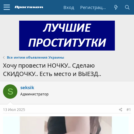
Вход
Регистрация
Все интим объявления Украины
Хочу пpoвеcти НОЧKУ.. Cделаю
СKИДОЧKУ.. Ecть местo и ВЫЕЗД..
seksik
S
Администратор
13 Июл 2025
#1