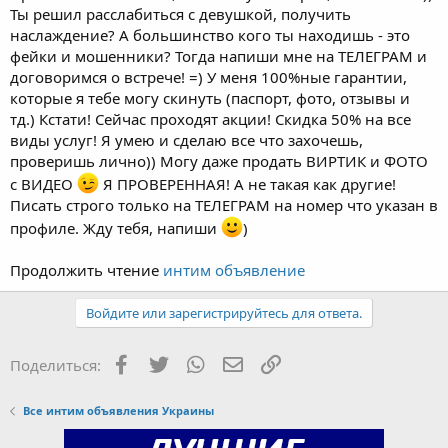
Ты решил расслабиться с девушкой, получить
наслаждение? А большинство кого ты находишь - это
фейки и мошенники? Тогда напиши мне на ТЕЛЕГРАМ и
договоримся о встрече! =) У меня 100%ные гарантии,
которые я тебе могу скинуть (паспорт, фото, отзывы и
тд.) Кстати! Сейчас проходят акции! Скидка 50% на все
виды услуг! Я умею и сделаю все что захочешь,
проверишь лично)) Могу даже продать ВИРТИК и ФОТО
с ВИДЕО
Я ПРОВЕРЕННАЯ! А не такая как другие!
Писaть строго только на ТЕЛЕГРАМ на номер что указан в
профиле. Жду тебя, напиши
)
Продолжить чтение
интим объявление
Войдите или зарегистрируйтесь для ответа.
Facebook
Twitter
WhatsApp
Электронная почта
Ссылка
Поделиться:
Все интим объявления Украины