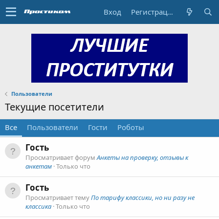
Вход
Регистрация
Пользователи
Текущие посетители
Все
Пользователи
Гости
Роботы
Гость
Просматривает форум
Анкеты на проверку, отзывы к
анкетам
Только что
Гость
Просматривает тему
По тарифу классики, но ни разу не
классика
Только что