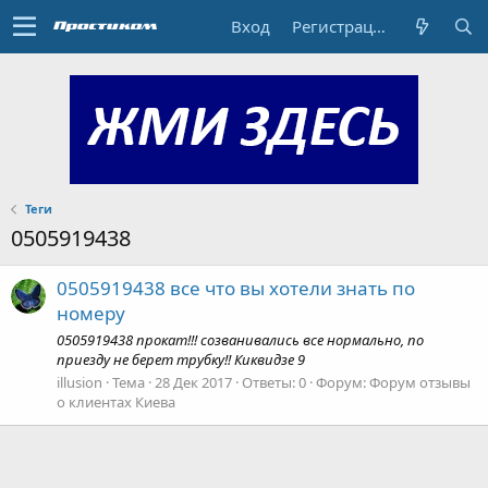
Вход
Регистрация
Теги
0505919438
0505919438 все что вы хотели знать по
номеру
0505919438 прокат!!! созванивались все нормально, по
приезду не берет трубку!! Киквидзе 9
illusion
Тема
28 Дек 2017
Ответы: 0
Форум:
Форум отзывы
о клиентах Киева