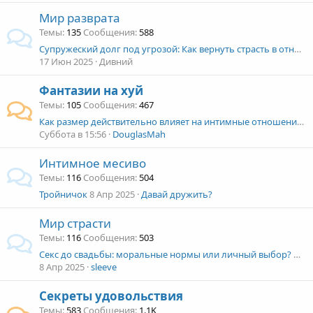
Мир разврата
Темы
135
Сообщения
588
Супружеский долг под угрозой: Как вернуть страсть в отношения с женой?
17 Июн 2025
Дивний
Фантазии на хуй
Темы
105
Сообщения
467
Как размер действительно влияет на интимные отношения: откровенные истории и советы
Суббота в 15:56
DouglasMah
Интимное месиво
Темы
116
Сообщения
504
Тройничок
8 Апр 2025
Давай дружить?
Мир страсти
Темы
116
Сообщения
503
Секс до свадьбы: моральные нормы или личный выбор? Поделитесь своим мнением!
8 Апр 2025
sleeve
Секреты удовольствия
Темы
583
Сообщения
1.1K