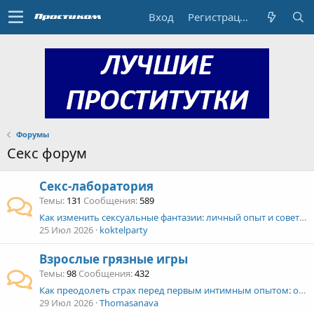
Вход
Регистрация
Форумы
Секс форум
Секс-лаборатория
Темы
131
Сообщения
589
Как изменить сексуальные фантазии: личный опыт и советы, которые действительно работают!
25 Июл 2026
koktelparty
Взрослые грязные игры
Темы
98
Сообщения
432
Как преодолеть страх перед первым интимным опытом: откровенный разговор о сексе с партнером
29 Июл 2026
Thomasanava