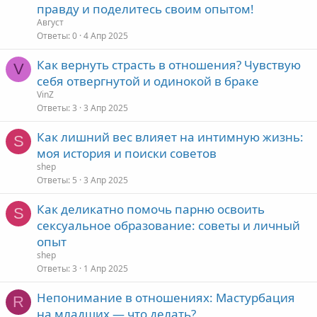
правду и поделитесь своим опытом!
Август
Ответы
0
4 Апр 2025
Как вернуть страсть в отношения? Чувствую
V
себя отвергнутой и одинокой в браке
VinZ
Ответы
3
3 Апр 2025
Как лишний вес влияет на интимную жизнь:
S
моя история и поиски советов
shep
Ответы
5
3 Апр 2025
Как деликатно помочь парню освоить
S
сексуальное образование: советы и личный
опыт
shep
Ответы
3
1 Апр 2025
Непонимание в отношениях: Мастурбация
R
на младших — что делать?