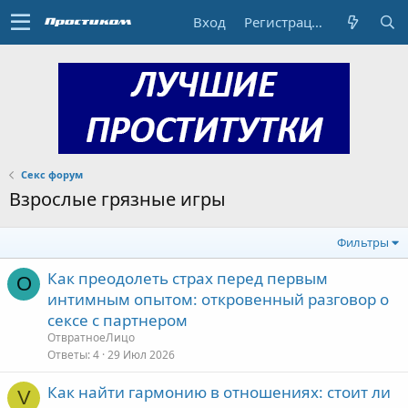
Вход
Регистрация
Секс форум
Взрослые грязные игры
Фильтры
Как преодолеть страх перед первым
О
интимным опытом: откровенный разговор о
сексе с партнером
ОтвратноеЛицо
Ответы
4
29 Июл 2026
Как найти гармонию в отношениях: стоит ли
V