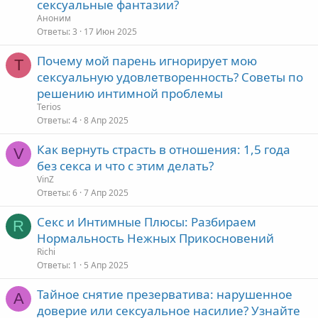
сексуальные фантазии?
Аноним
Ответы
3
17 Июн 2025
Почему мой парень игнорирует мою
T
сексуальную удовлетворенность? Советы по
решению интимной проблемы
Terios
Ответы
4
8 Апр 2025
Как вернуть страсть в отношения: 1,5 года
V
без секса и что с этим делать?
VinZ
Ответы
6
7 Апр 2025
Секс и Интимные Плюсы: Разбираем
R
Нормальность Нежных Прикосновений
Richi
Ответы
1
5 Апр 2025
Тайное снятие презерватива: нарушенное
А
доверие или сексуальное насилие? Узнайте