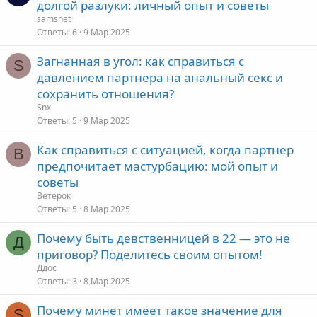
долгой разлуки: личный опыт и советы
samsnet
Ответы
6
9 Мар 2025
Загнанная в угол: как справиться с
S
давлением партнера на анальный секс и
сохранить отношения?
Snx
Ответы
5
9 Мар 2025
Как справиться с ситуацией, когда партнер
В
предпочитает мастурбацию: мой опыт и
советы
Ветерок
Ответы
5
8 Мар 2025
Почему быть девственницей в 22 — это не
Д
приговор? Поделитесь своим опытом!
Ддос
Ответы
3
8 Мар 2025
Почему минет имеет такое значение для
S