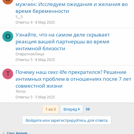
мужчин: Исследуем ожидания и желания во
время беременности
S__S
Ответы
4
8 Мар 2025
Узнайте, что на самом деле скрывает
О
реакция вашей партнершы во время
интимной близости
ОтвратноеЛицо
Ответы
5
8 Мар 2025
Почему наш секс-life прекратился? Решение
T
интимных проблем в отношениях после 7 лет
совместной жизни
Terios
Ответы
5
5 Мар 2025
Last
1 из 3
Вперёд
Войдите или зарегистрируйтесь для ответа.
Секс форум