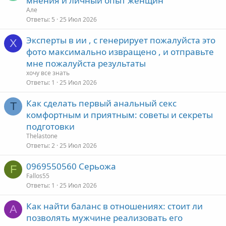
мнения и личный опыт женщин
Але
Ответы
5
25 Июл 2026
Эксперты в ии , с генерирует пожалуйста это
Х
фото максимально извращено , и отправьте
мне пожалуйста результаты
хочу все знать
Ответы
1
25 Июл 2026
Как сделать первый анальный секс
T
комфортным и приятным: советы и секреты
подготовки
Thelastone
Ответы
2
25 Июл 2026
0969550560 Серьожа
F
Fallos55
Ответы
1
25 Июл 2026
Как найти баланс в отношениях: стоит ли
А
позволять мужчине реализовать его