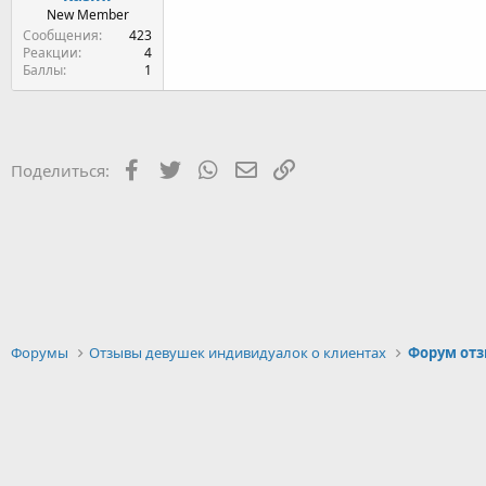
New Member
Сообщения
423
Реакции
4
Баллы
1
Facebook
Twitter
WhatsApp
Электронная почта
Ссылка
Поделиться:
Форумы
Отзывы девушек индивидуалок о клиентах
Форум отз