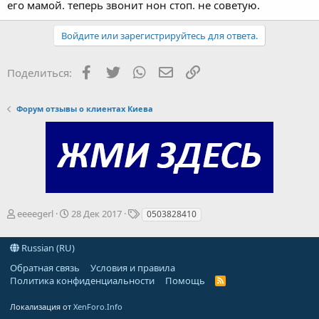
его мамой. теперь звонит нон стоп. не советую.
Войдите или зарегистрируйтесь для ответа.
Facebook
Twitter
WhatsApp
Электронная почта
Ссылка
Поделиться:
Форум отзывы о клиентах Киева
А
Д
Т
eeeegerl
28 Дек 2017
0503828410
в
а
е
т
т
г
Russian (RU)
о
а
и
р
н
Обратная связь
Условия и правила
т
а
Политика конфиденциальности
Помощь
R
е
ч
S
S
м
а
Локализация от
XenForo.Info
ы
л